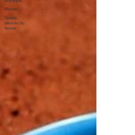
physique
Mental
Sports
dérivés du
tennis