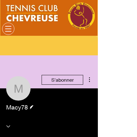
Plus d'actions
S'abonner
Macy78
Écrivain
Macy78