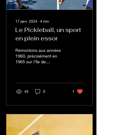
17 janv. 2024
∙
4
min
Le Pickleball, un sport
en plein essor
Remontons aux années
1960, précisément en
1965 sur l'île de
Bainbridge, située dans
l'État de Washington, où
Joel Pritchard, ancien...
45
0
1