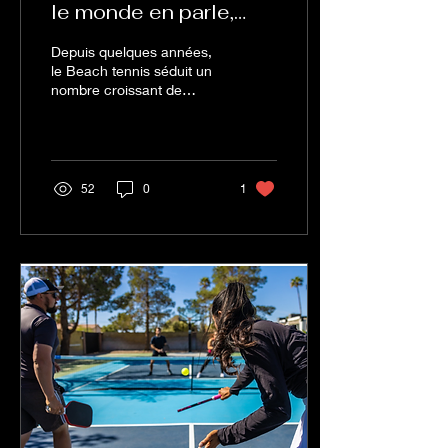
le monde en parle,
mais c’est quoi ?
Depuis quelques années,
le Beach tennis séduit un
nombre croissant de
passionnés de sport et
d’amateurs de sable fin.
Mélange explosif...
52
0
1