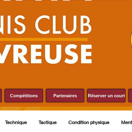
Compétitions
Partenaires
Réserver un court
Technique
Tactique
Condition physique
Ment