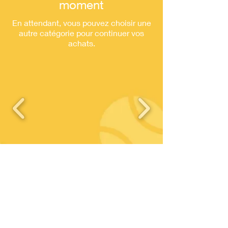
moment
En attendant, vous pouvez choisir une
autre catégorie pour continuer vos
achats.
© 2026
TC
Chev
r
euse - CLUB FFT
N°
57780015
- TC CHEVREUSE
Contact
Où nous trouver
TC Chevreuse
01 30 52 42 09
Chemin des Regains
contact@tcchevreuse.fr
78460 Chevreuse
Rejoignez-nous